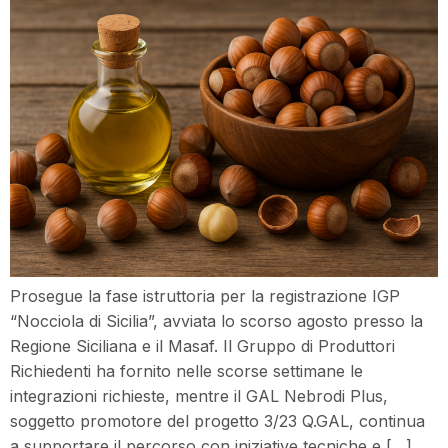
Prosegue la fase istruttoria per la registrazione IGP
“Nocciola di Sicilia”, avviata lo scorso agosto presso la
Regione Siciliana e il Masaf. Il Gruppo di Produttori
Richiedenti ha fornito nelle scorse settimane le
integrazioni richieste, mentre il GAL Nebrodi Plus,
soggetto promotore del progetto 3/23 Q.GAL, continua
a supportare il percorso con iniziative tecniche e […]