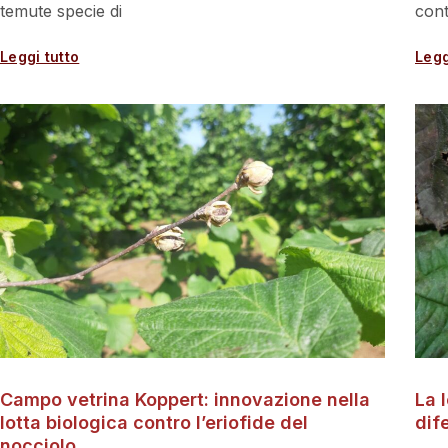
temute specie di
cont
Leggi tutto
Legg
Campo vetrina Koppert: innovazione nella
La 
lotta biologica contro l’eriofide del
dif
nocciolo