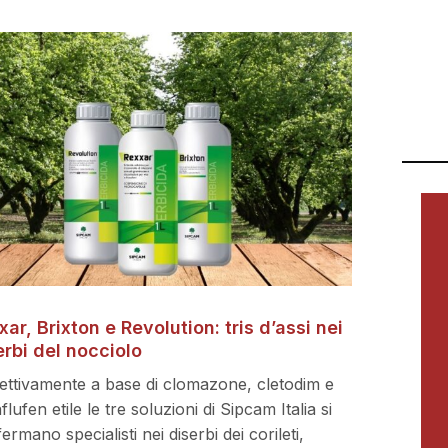
xar, Brixton e Revolution: tris d’assi nei
erbi del nocciolo
ettivamente a base di clomazone, cletodim e
flufen etile le tre soluzioni di Sipcam Italia si
ermano specialisti nei diserbi dei corileti,