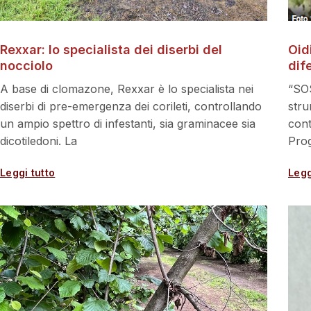
Rexxar: lo specialista dei diserbi del
Oidi
nocciolo
dif
A base di clomazone, Rexxar è lo specialista nei
“SOS
diserbi di pre-emergenza dei corileti, controllando
stru
un ampio spettro di infestanti, sia graminacee sia
cont
dicotiledoni. La
Prog
Leggi tutto
Legg