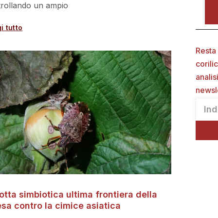
rollando un ampio
i tutto
Resta 
corili
analis
newsl
lotta simbiotica ultima frontiera della
esa contro la cimice asiatica