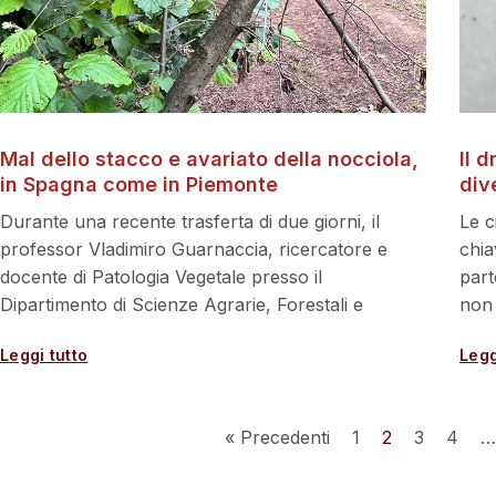
Mal dello stacco e avariato della nocciola,
Il 
in Spagna come in Piemonte
div
Durante una recente trasferta di due giorni, il
Le c
professor Vladimiro Guarnaccia, ricercatore e
chia
docente di Patologia Vegetale presso il
part
Dipartimento di Scienze Agrarie, Forestali e
non
Leggi tutto
Legg
« Precedenti
1
2
3
4
…