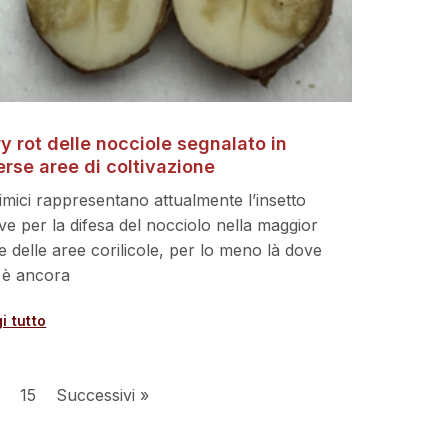
dry rot delle nocciole segnalato in
erse aree di coltivazione
imici rappresentano attualmente l’insetto
ve per la difesa del nocciolo nella maggior
e delle aree corilicole, per lo meno là dove
 è ancora
i tutto
15
Successivi »