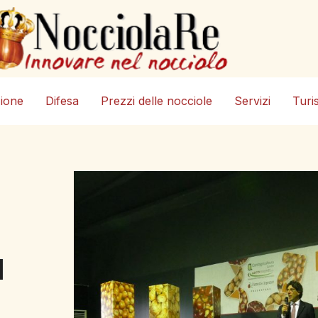
zione
Difesa
Prezzi delle nocciole
Servizi
Turi
I