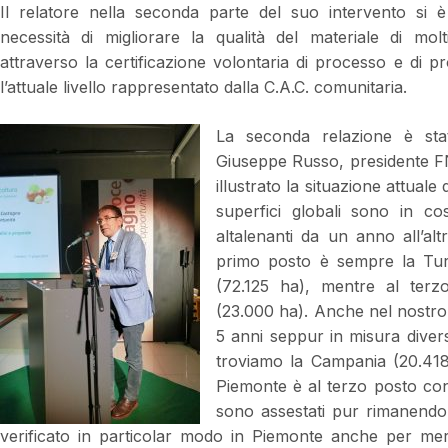
Il relatore nella seconda parte del suo intervento si è
necessità di migliorare la qualità del materiale di molt
attraverso la certificazione volontaria di processo e di p
l’attuale livello rappresentato dalla C.A.C. comunitaria.
La seconda relazione è sta
Giuseppe Russo, presidente FN
illustrato la situazione attual
superfici globali sono in c
altalenanti da un anno all’alt
primo posto è sempre la Turch
(72.125 ha), mentre al terz
(23.000 ha). Anche nel nostro 
5 anni seppur in misura divers
troviamo la Campania (20.418 
Piemonte è al terzo posto con
sono assestati pur rimanendo 
verificato in particolar modo in Piemonte anche per merit