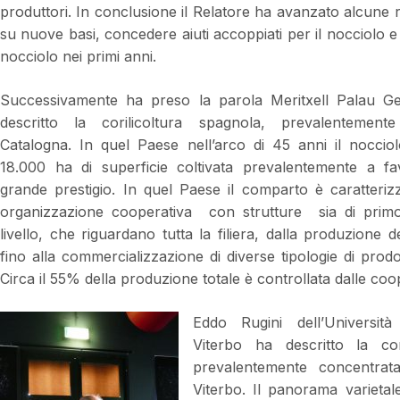
produttori. In conclusione il Relatore ha avanzato alcune ric
su nuove basi, concedere aiuti accoppiati per il nocciolo e
nocciolo nei primi anni.
Successivamente ha preso la parola Meritxell Palau 
descritto la
corilicoltura spagnola, prevalentement
Catalogna. In quel Paese nell’arco di 45 anni il noccio
18.000 ha di superficie coltivata prevalentemente a fav
grande prestigio. In quel Paese il comparto è caratteriz
organizzazione cooperativa con strutture sia di prim
livello, che riguardano tutta la filiera, dalla produzione 
fino alla commercializzazione di diverse tipologie di prodotti
Circa il 55% della produzione totale è controllata dalle coo
Eddo Rugini dell’Università
Viterbo ha descritto la coril
prevalentemente concentrata
Viterbo. Il panorama varietal