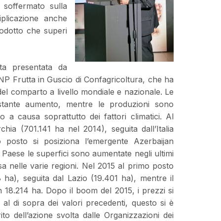
 soffermato sulla
iplicazione anche
rodotto che superi
ta presentata da
P Frutta in Guscio di Confagricoltura, che ha
e del comparto a livello mondiale e nazionale. Le
ostante aumento, mentre le produzioni sono
ro a causa soprattutto dei fattori climatici. Al
ia (701.141 ha nel 2014), seguita dall’Italia
o posto si posiziona l’emergente Azerbaijan
Paese le superfici sono aumentate negli ultimi
a nelle varie regioni. Nel 2015 al primo posto
ha), seguita dal Lazio (19.401 ha), mentre il
 18.214 ha. Dopo il boom del 2015, i prezzi si
al di sopra dei valori precedenti, questo si è
o dell’azione svolta dalle Organizzazioni dei