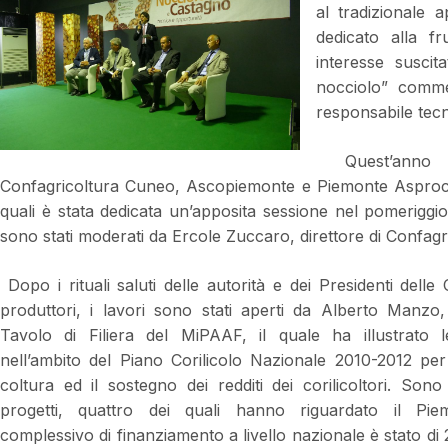
al tradizionale
dedicato alla f
interesse suscit
nocciolo” commen
responsabile tec
Quest’anno l
Confagricoltura Cuneo, Ascopiemonte e Piemonte Asproco
quali è stata dedicata un’apposita sessione nel pomeriggio.
sono stati moderati da Ercole Zuccaro, direttore di Confagr
Dopo i rituali saluti delle autorità e dei Presidenti delle
produttori, i lavori sono stati aperti da Alberto Manzo,
Tavolo di Filiera del MiPAAF, il quale ha illustrato l
nell’ambito del Piano Corilicolo Nazionale 2010-2012 per
coltura ed il sostegno dei redditi dei corilicoltori. Sono 
progetti, quattro dei quali hanno riguardato il Pie
complessivo di finanziamento a livello nazionale è stato di 2