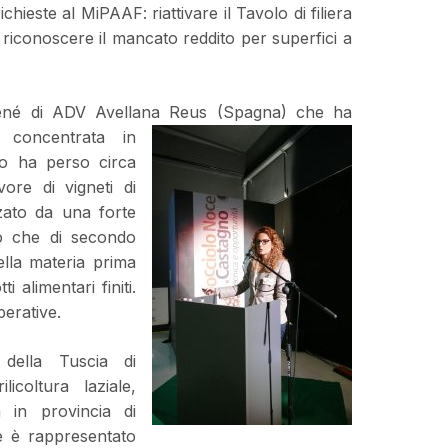
hieste al MiPAAF: riattivare il Tavolo di filiera
 riconoscere il mancato reddito per superfici a
Gené di ADV Avellana Reus (Spagna) che ha
e concentrata in
lo ha perso circa
ore di vigneti di
zato da una forte
o che di secondo
della materia prima
 alimentari finiti.
perative.
 della Tuscia di
icoltura laziale,
 in provincia di
e è rappresentato