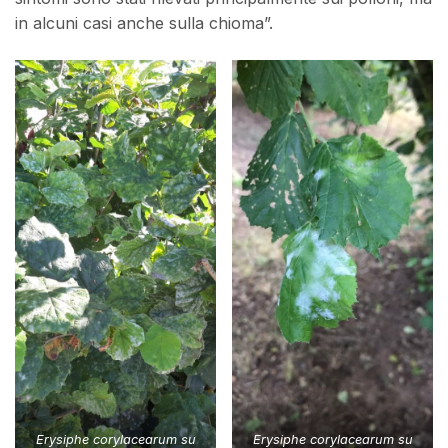
in alcuni casi anche sulla chioma”.
Erysiphe corylacearum
su
Erysiphe corylacearum
su