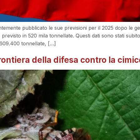
centemente pubblicato le sue previsioni per il 2025 dopo le g
 è previsto in 520 mila tonnellate. Questi dati sono stati subit
609.400 tonnellate, […]
rontiera della difesa contro la cimic