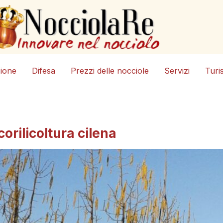
zione
Difesa
Prezzi delle nocciole
Servizi
Turi
corilicoltura cilena