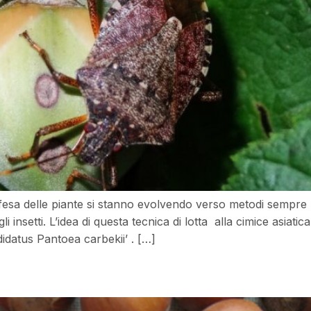
difesa delle piante si stanno evolvendo verso metodi sempre più
li insetti. L’idea di questa tecnica di lotta alla cimice asiati
idatus Pantoea carbekii’ . […]