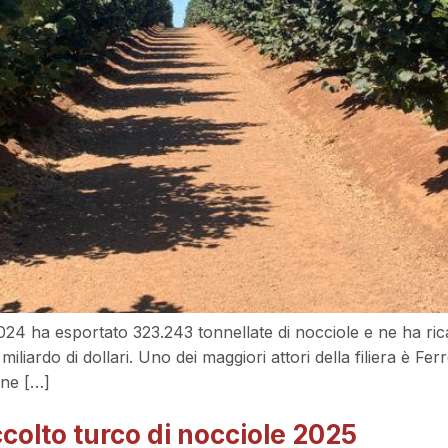
4 ha esportato 323.243 tonnellate di nocciole e ne ha ricavat
iliardo di dollari. Uno dei maggiori attori della filiera è 
one […]
ccolto turco di nocciole 2025