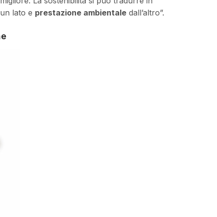
igliore. La sostenibilità si può tradurre in
un lato e
prestazione ambientale
dall’altro”.
ne