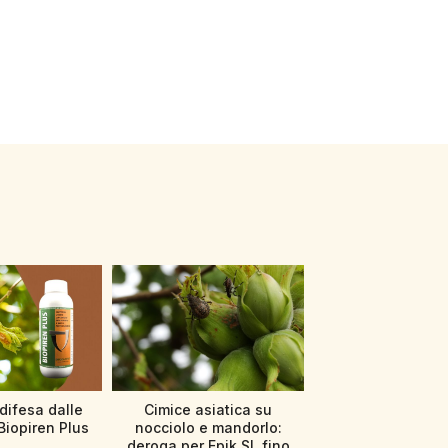
difesa dalle
Cimice asiatica su
Biopiren Plus
nocciolo e mandorlo:
deroga per Epik SL fino