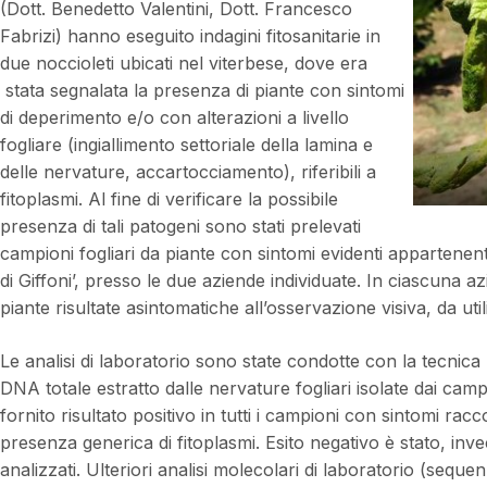
(Dott. Benedetto Valentini, Dott. Francesco
Fabrizi) hanno eseguito indagini fitosanitarie in
due noccioleti ubicati nel viterbese, dove era
stata segnalata la presenza di piante con sintomi
di deperimento e/o con alterazioni a livello
fogliare (ingiallimento settoriale della lamina e
delle nervature, accartocciamento), riferibili a
fitoplasmi. Al fine di verificare la possibile
presenza di tali patogeni sono stati prelevati
campioni fogliari da piante con sintomi evidenti appartenen
di Giffoni’, presso le due aziende individuate. In ciascuna az
piante risultate asintomatiche all’osservazione visiva, da uti
Le analisi di laboratorio sono state condotte con la tecnic
DNA totale estratto dalle nervature fogliari isolate dai campi
fornito risultato positivo in tutti i campioni con sintomi ra
presenza generica di fitoplasmi. Esito negativo è stato, inv
analizzati. Ulteriori analisi molecolari di laboratorio (sequ