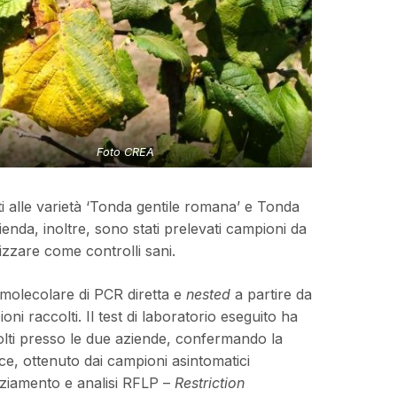
Foto CREA
ti alle varietà ‘Tonda gentile romana’ e Tonda
ienda, inoltre, sono stati prelevati campioni da
lizzare come controlli sani.
a molecolare di PCR diretta e
nested
a partire da
oni raccolti. Il test di laboratorio eseguito ha
ccolti presso le due aziende, confermando la
ece, ottenuto dai campioni asintomatici
enziamento e analisi RFLP –
Restriction