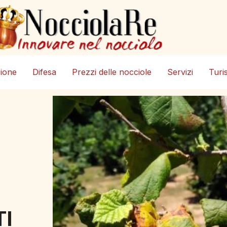
zione
Difesa
Prezzi delle nocciole
Servizi
Turi
TI