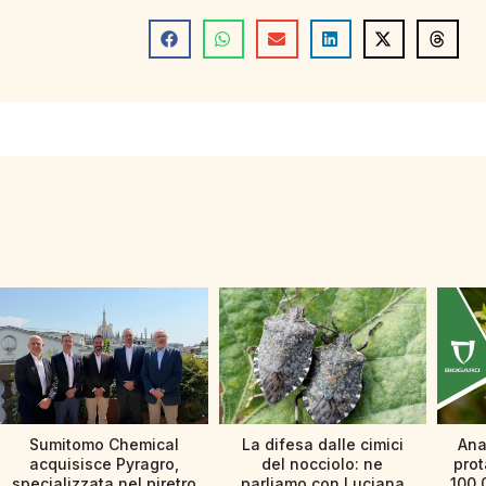
Sumitomo Chemical
La difesa dalle cimici
Ana
acquisisce Pyragro,
del nocciolo: ne
prot
specializzata nel piretro
parliamo con Luciana
100.