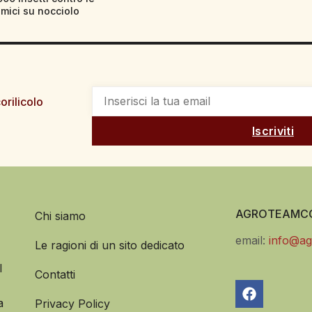
imici su nocciolo
orilicolo
Iscriviti
AGROTEAMCO
Chi siamo
email:
info@ag
Le ragioni di un sito dedicato
l
Contatti
a
Privacy Policy