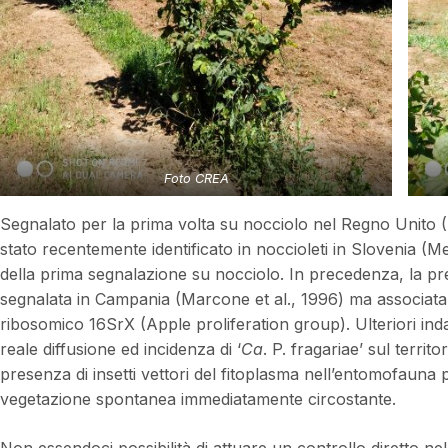
Foto CREA
Segnalato per la prima volta su nocciolo nel Regno Unito (
stato recentemente identificato in noccioleti in Slovenia (Mehe
della prima segnalazione su nocciolo. In precedenza, la pre
segnalata in Campania (Marcone et al., 1996) ma associata 
ribosomico 16SrX (Apple proliferation group). Ulteriori ind
reale diffusione ed incidenza di ‘
Ca
. P. fragariae’ sul territ
presenza di insetti vettori del fitoplasma nell’entomofauna pr
vegetazione spontanea immediatamente circostante.
Non essendoci possibilità di attuare un controllo diretto nel