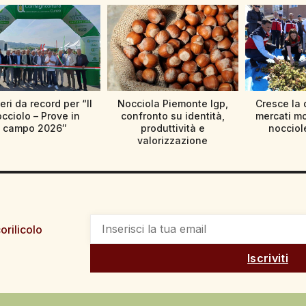
ri da record per “Il
Nocciola Piemonte Igp,
Cresce la
cciolo – Prove in
confronto su identità,
mercati mo
campo 2026″
produttività e
nocciole
valorizzazione
orilicolo
Iscriviti