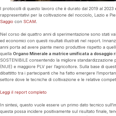
I protocolli di questo lavoro che è durato dal 2019 al 2023 e
rappresentativi per la coltivazione del nocciolo, Lazio e Pi
Saggio
con
SCAM
.
Nel corso dei quattro anni di sperimentazione sono stati valu
ed economici con questi risultati illustrati nel report. Innan
anni porta ad avere piante meno produttive rispetto a quell
quella
Organo Minerale a matrice umificata a dosaggio r
SOSTENIBILE consentendo la migliore standardizzazione p
(NUE) e maggiore PLV per l’agricoltore. Sulla base di questi r
dibattitto tra i partecipanti che ha fatto emergere l’import
settore dove le tecniche di coltivazione e le relative co
Leggi il report completo
In sintesi, questo vuole essere un primo dato tecnico sull
questa possa incidere positivamente sul ri­sultato finale, t