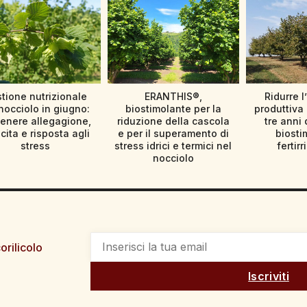
tione nutrizionale
ERANTHIS®,
Ridurre l
nocciolo in giugno:
biostimolante per la
produttiva 
enere allegagione,
riduzione della cascola
tre anni 
cita e risposta agli
e per il superamento di
biosti
stress
stress idrici e termici nel
fertir
nocciolo
orilicolo
Iscriviti