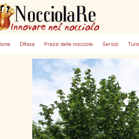
zione
Difesa
Prezzi delle nocciole
Servizi
Turi