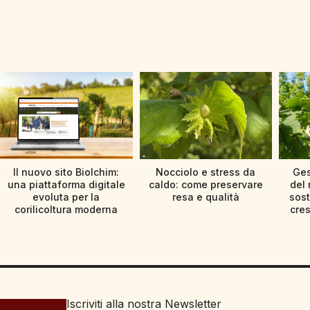
Il nuovo sito Biolchim:
Nocciolo e stress da
Ges
una piattaforma digitale
caldo: come preservare
del 
evoluta per la
resa e qualità
sost
corilicoltura moderna
cres
Iscriviti alla nostra Newsletter