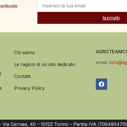
orilicolo
Iscriviti
AGROTEAMCO
Chi siamo
email:
info@ag
Le ragioni di un sito dedicato
l
Contatti
a
Privacy Policy
Via Cernaia, 40 – 10122 Torino – Partita IVA IT06490470