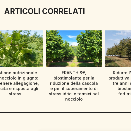
ARTICOLI CORRELATI
tione nutrizionale
ERANTHIS®,
Ridurre l
nocciolo in giugno:
biostimolante per la
produttiva 
enere allegagione,
riduzione della cascola
tre anni 
cita e risposta agli
e per il superamento di
biosti
stress
stress idrici e termici nel
fertir
nocciolo