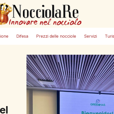
zione
Difesa
Prezzi delle nocciole
Servizi
Turi
el