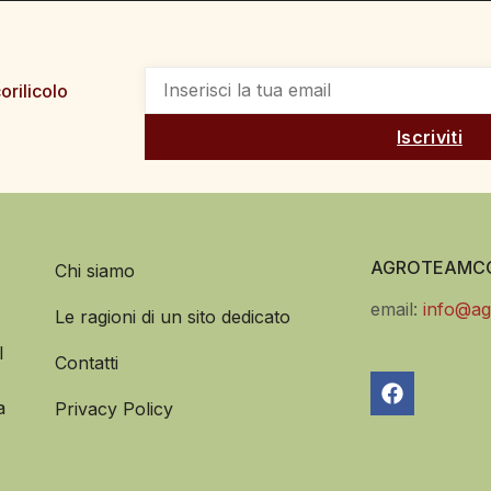
orilicolo
Iscriviti
AGROTEAMCO
Chi siamo
email:
info@ag
Le ragioni di un sito dedicato
l
Contatti
a
Privacy Policy