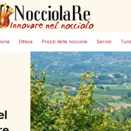
zione
Difesa
Prezzi delle nocciole
Servizi
Turi
el
re