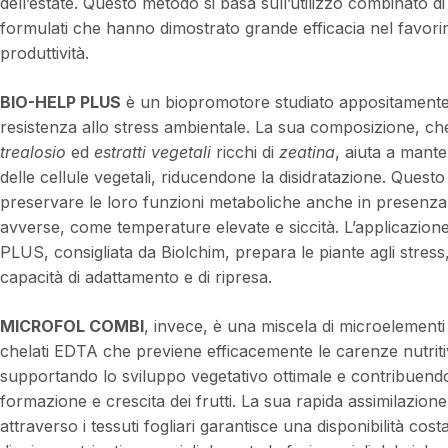
dell’estate. Questo metodo si basa sull’utilizzo combin
formulati che hanno dimostrato grande efficacia nel favorir
produttività.
BIO-HELP PLUS
è un biopromotore studiato appositamente 
resistenza allo stress ambientale. La sua composizione, ch
trealosio
ed
estratti vegetali
ricchi di
zeatina
, aiuta a mante
delle cellule vegetali, riducendone la disidratazione. Questo
preservare le loro funzioni metaboliche anche in presenza 
avverse, come temperature elevate e siccità. L’applicazio
PLUS, consigliata da Biolchim, prepara le piante agli stress
capacità di adattamento e di ripresa.
MICROFOL COMBI
, invece, è una miscela di microelementi
chelati EDTA che previene efficacemente le carenze nutriti
supportando lo sviluppo vegetativo ottimale e contribuendo
formazione e crescita dei frutti. La sua rapida assimilazione
attraverso i tessuti fogliari garantisce una disponibilità cost