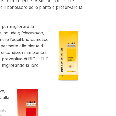
ato di BIO-HELP PLUS e MICROFOL COMBI,
e il benessere delle piante e preservare la
per migliorare la
e include
glicinbetaina
,
nere l’equilibrio osmotico
 permette alle piante di
di condizioni ambientali
ne preventiva di BIO-HELP
, migliorando la loro
ve,
 alla
ante