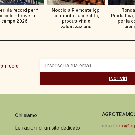
ri da record per “Il
Nocciola Piemonte Igp,
Tonda
cciolo – Prove in
confronto su identità,
Produttiva, 
campo 2026″
produttività e
per la c
valorizzazione
piem
orilicolo
Iscriviti
AGROTEAMCO
Chi siamo
email:
info@ag
Le ragioni di un sito dedicato