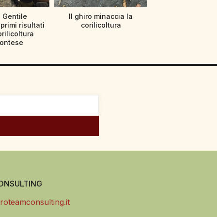
 Gentile
Il ghiro minaccia la
primi risultati
corilicoltura
orilicoltura
ontese
NSULTING
roteamconsulting.it