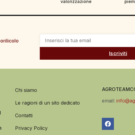
valorizzazione
piem
orilicolo
Iscriviti
AGROTEAMCO
Chi siamo
email:
info@ag
Le ragioni di un sito dedicato
l
Contatti
a
Privacy Policy