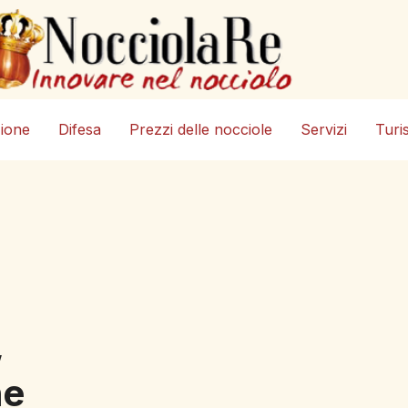
zione
Difesa
Prezzi delle nocciole
Servizi
Turi
,
he