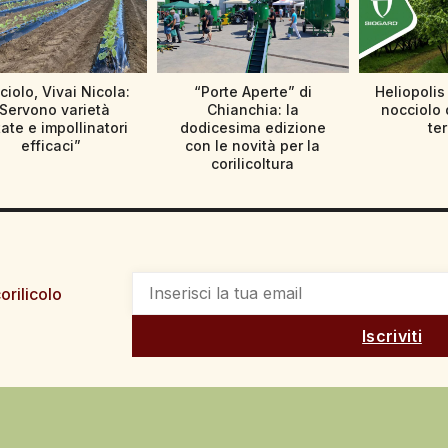
iolo, Vivai Nicola:
“Porte Aperte” di
Heliopolis
Servono varietà
Chianchia: la
nocciolo 
tate e impollinatori
dodicesima edizione
te
efficaci”
con le novità per la
corilicoltura
orilicolo
Iscriviti