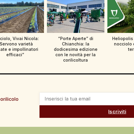
iolo, Vivai Nicola:
“Porte Aperte” di
Heliopolis
Servono varietà
Chianchia: la
nocciolo 
tate e impollinatori
dodicesima edizione
te
efficaci”
con le novità per la
corilicoltura
orilicolo
Iscriviti