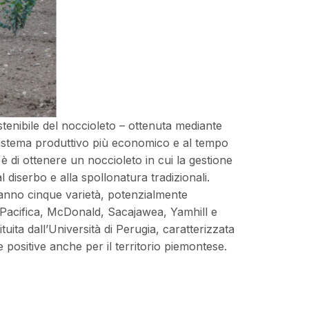
stenibile del noccioleto – ottenuta mediante
il sistema produttivo più economico e al tempo
, è di ottenere un noccioleto in cui la gestione
diserbo e alla spollonatura tradizionali.
t’anno cinque varietà, potenzialmente
a Pacifica, McDonald, Sacajawea, Yamhill e
uita dall’Università di Perugia, caratterizzata
ute positive anche per il territorio piemontese.