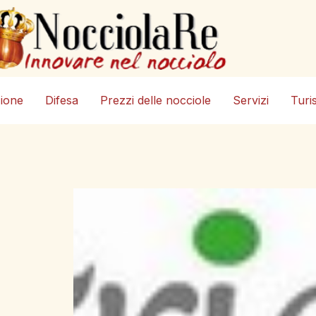
zione
Difesa
Prezzi delle nocciole
Servizi
Turi
I