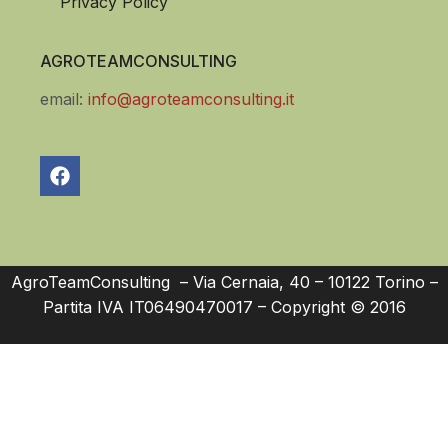
Privacy Policy
AGROTEAMCONSULTING
email:
info@agroteamconsulting.it
AgroTeamConsulting – Via Cernaia, 40 – 10122 Torino –
Partita IVA IT06490470017 – Copyright © 2016