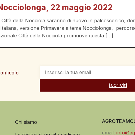
Nocciolonga, 22 maggio 2022
a rete Città della Nocciola saranno di nuovo in palcoscenico,
 Italiana, versione Primavera a tema Nocciolonga, percorso 
Nazionale Città della Nocciola promuove questa […]
orilicolo
Iscriviti
AGROTEAMCO
Chi siamo
email:
info@ag
Le ragioni di un sito dedicato