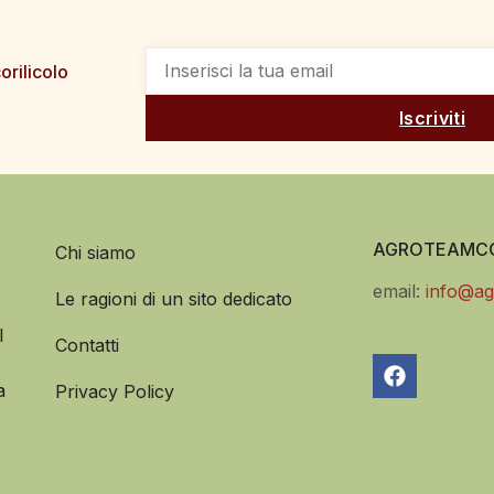
orilicolo
Iscriviti
AGROTEAMCO
Chi siamo
email:
info@ag
Le ragioni di un sito dedicato
l
Contatti
a
Privacy Policy