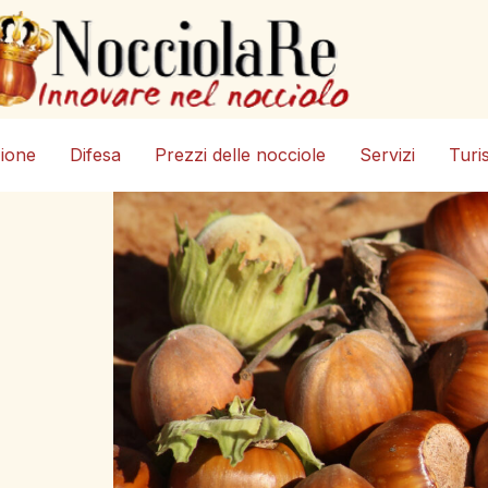
zione
Difesa
Prezzi delle nocciole
Servizi
Turi
o