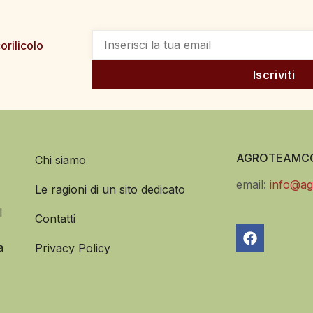
orilicolo
Iscriviti
AGROTEAMCO
Chi siamo
email:
info@ag
Le ragioni di un sito dedicato
l
Contatti
a
Privacy Policy