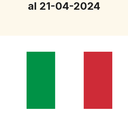
al 21-04-2024
D
o
w
n
l
o
a
d