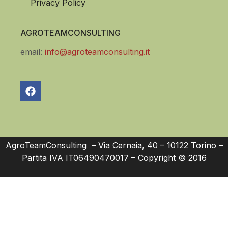
Privacy Policy
AGROTEAMCONSULTING
email:
info@agroteamconsulting.it
AgroTeamConsulting – Via Cernaia, 40 – 10122 Torino –
Partita IVA IT06490470017 – Copyright © 2016