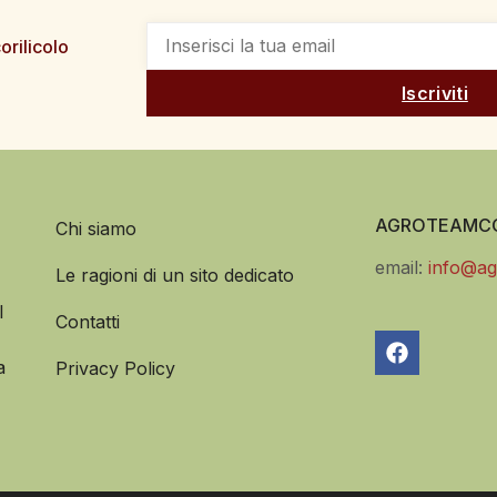
orilicolo
Iscriviti
AGROTEAMCO
Chi siamo
email:
info@ag
Le ragioni di un sito dedicato
l
Contatti
a
Privacy Policy