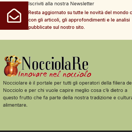
Iscriviti alla nostra Newsletter
Resta aggiornato su tutte le novità del mondo c
con gli articoli, gli approfondimenti e le analisi
pubblicate sul nostro sito.
Nocciolare è il portale per tutti gli operatori della filiera de
Nocciolo e per chi vuole capire meglio cosa c’è dietro a
questo frutto che fa parte della nostra tradizione e cultur
alimentare.