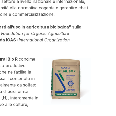
 settore a livello nazionale e internazionale,
rmità alla normativa cogente e garantire che i
azione e commercializzazione.
tti all’uso in agricoltura biologica”
sulla
l Foundation for Organic Agriculture
 da IOAS
(
International Organization
ral Bio R
concime
o produttivo
e ne facilita la
sa il contenuto in
totalmente da solfato
 di acidi umici
o (N), interamente in
o alle colture,