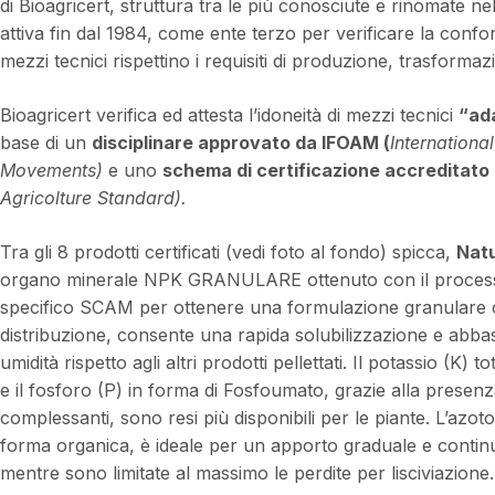
di Bioagricert, struttura tra le più conosciute e rinomate nel
attiva fin dal 1984, come ente terzo per verificare la confo
mezzi tecnici rispettino i requisiti di produzione, trasform
Bioagricert verifica ed attesta l’idoneità di mezzi tecnici
“ada
base di un
disciplinare approvato da IFOAM (
Internationa
Movements)
e uno
schema di certificazione accreditato
Agricolture Standard).
Tra gli 8 prodotti certificati (vedi foto al fondo) spicca,
Natu
organo minerale NPK GRANULARE ottenuto con il process
specifico SCAM per ottenere una formulazione granulare ch
distribuzione, consente una rapida solubilizzazione e abbas
umidità rispetto agli altri prodotti pellettati. Il potassio (K) 
e il fosforo (P) in forma di Fosfoumato, grazie alla presenza
complessanti, sono resi più disponibili per le piante. L’azot
forma organica, è ideale per un apporto graduale e continu
mentre sono limitate al massimo le perdite per lisciviazione.