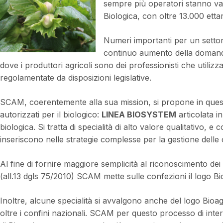
sempre più operatori stanno val
Biologica, con oltre 13.000 ettar
Numeri importanti per un settor
continuo aumento della domanda
dove i produttori agricoli sono dei professionisti che util
regolamentate da disposizioni legislative.
SCAM, coerentemente alla sua mission, si propone in ques
autorizzati per il biologico:
LINEA BIOSYSTEM
articolata i
biologica. Si tratta di specialità di alto valore qualitativo, e
inseriscono nelle strategie complesse per la gestione delle c
Al fine di fornire maggiore semplicità al riconoscimento dei p
(all.13 dgls 75/2010) SCAM mette sulle confezioni il logo B
Inoltre, alcune specialità si avvalgono anche del logo Bi
oltre i confini nazionali. SCAM per questo processo di inte