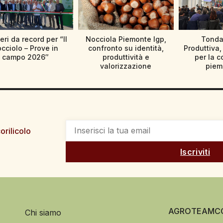
ri da record per “Il
Nocciola Piemonte Igp,
Tonda
cciolo – Prove in
confronto su identità,
Produttiva, 
campo 2026″
produttività e
per la c
valorizzazione
piem
orilicolo
Iscriviti
AGROTEAMCO
Chi siamo