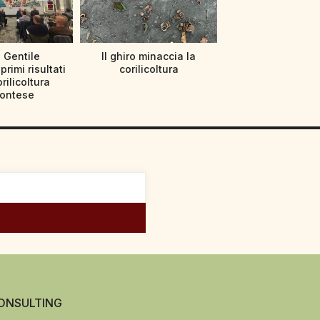
 Gentile
Il ghiro minaccia la
primi risultati
corilicoltura
orilicoltura
ontese
NSULTING