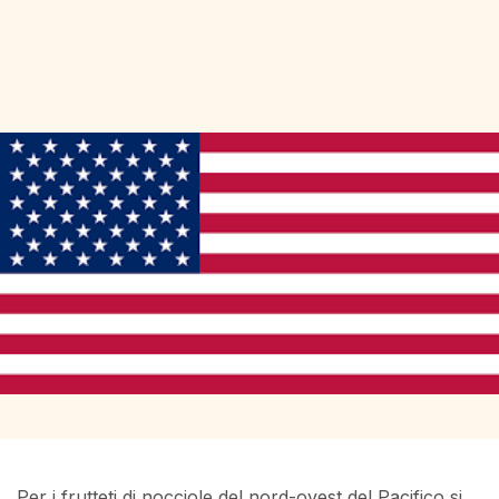
Per i frutteti di nocciole del nord-ovest del Pacifico si