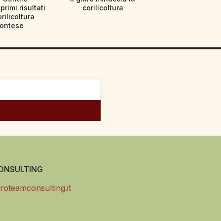
primi risultati
corilicoltura
orilicoltura
ontese
NSULTING
roteamconsulting.it