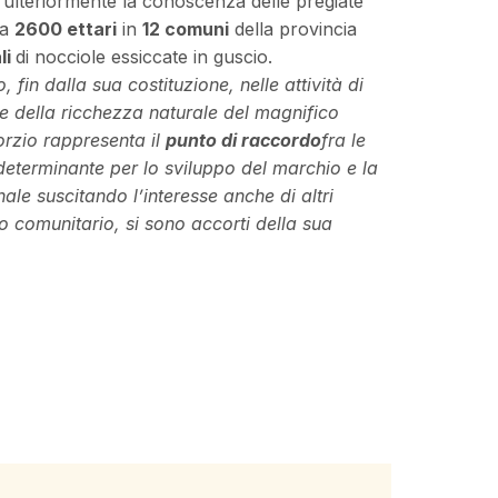
ulteriormente la conoscenza delle pregiate
ca
2600 ettari
in
12 comuni
della provincia
li
di nocciole essiccate in guscio.
 fin dalla sua costituzione, nelle attività di
e della ricchezza naturale del magnifico
orzio rappresenta il
punto di raccordo
fra le
determinante per lo sviluppo del marchio e la
ale suscitando l’interesse anche di altri
o comunitario, si sono accorti della sua