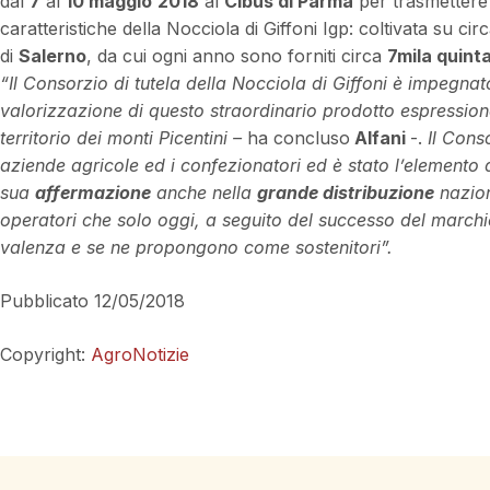
dal
7
al
10 maggio
2018
al
Cibus di Parma
per trasmettere 
caratteristiche della Nocciola di Giffoni Igp: coltivata su cir
di
Salerno
, da cui ogni anno sono forniti circa
7mila quinta
“Il Consorzio di tutela della Nocciola di Giffoni è impegnato,
valorizzazione di questo straordinario prodotto espression
territorio dei monti Picentini –
ha concluso
Alfani
-.
Il Cons
aziende agricole ed i confezionatori ed è stato l’elemento 
sua
affermazione
anche nella
grande distribuzione
nazion
operatori che solo oggi, a seguito del successo del marchi
valenza e se ne propongono come sostenitori”.
Pubblicato 12/05/2018
Copyright:
AgroNotizie