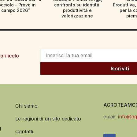
cciolo – Prove in
confronto su identità,
Produttiva, 
campo 2026″
produttività e
per la c
valorizzazione
piem
orilicolo
Iscriviti
AGROTEAMCO
Chi siamo
email:
info@ag
Le ragioni di un sito dedicato
l
Contatti