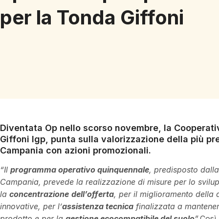
per la Tonda Giffoni
Diventata Op nello scorso novembre, la Cooperativ
Giffoni Igp, punta sulla valorizzazione della più pr
Campania con azioni promozionali.
“Il
programma operativo quinquennale
, predisposto dal
Campania, prevede la realizzazione di misure per lo svilu
la
concentrazione
dell’offerta
, per il miglioramento della 
innovative, per l’
assistenza tecnica
finalizzata a mantenere
prodotto e per la
gestione ecocompatibile del suolo
”.
Così