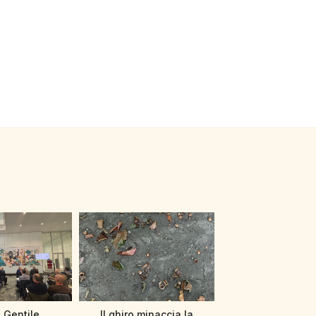
 Gentile
Il ghiro minaccia la