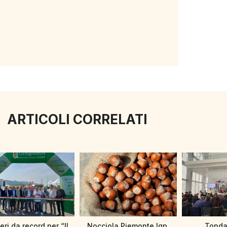
ARTICOLI CORRELATI
ri da record per “Il
Nocciola Piemonte Igp,
Tonda