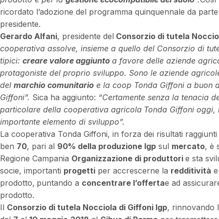
ricordato l’adozione del programma quinquennale da parte
presidente.
Gerardo Alfani
, presidente del
Consorzio di tutela Nocciol
cooperativa assolve, insieme a quello del Consorzio di tute
tipici:
creare valore aggiunto
a favore delle aziende agrico
protagoniste del proprio sviluppo. Sono le aziende agricole i
del
marchio comunitario
e la coop Tonda Giffoni a buon di
Giffoni”.
Sica ha aggiunto:
“Certamente senza la tenacia de
particolare della cooperativa agricola
Tonda Giffoni oggi, 
importante elemento di sviluppo”.
La cooperativa Tonda Giffoni, in forza dei risultati raggiunti
ben
70
, pari al
90% della produzione Igp
sul
mercato
, è
Regione Campania
Organizzazione di produttori
e sta svi
socie, importanti
progetti
per accrescerne la
redditività
e 
prodotto,
puntando a
concentrare l’offerta
e ad assicurar
prodotto.
Il
Consorzio di tutela Nocciola di Giffoni Igp
, rinnovando l