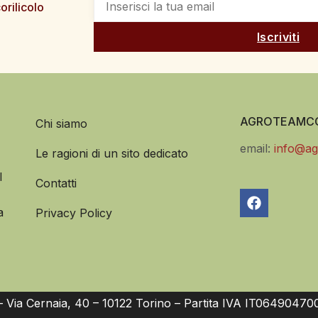
orilicolo
Iscriviti
AGROTEAMCO
Chi siamo
email:
info@ag
Le ragioni di un sito dedicato
l
Contatti
a
Privacy Policy
Via Cernaia, 40 – 10122 Torino – Partita IVA IT06490470