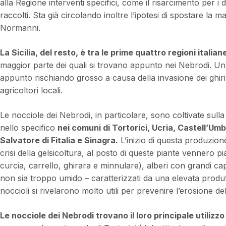
alla Regione interventi specifici, come il risarcimento per i 
raccolti. Sta già circolando inoltre l’ipotesi di spostare la
Normanni.
La Sicilia, del resto, è tra le prime quattro regioni italia
maggior parte dei quali si trovano appunto nei Nebrodi. Un
appunto rischiando grosso a causa della invasione dei ghiri
agricoltori locali.
Le nocciole dei Nebrodi, in particolare, sono coltivate sulla
nello specifico
nei comuni di Tortorici, Ucria, Castell’Um
Salvatore di Fitalia e Sinagra.
L’inizio di questa produzione 
crisi della gelsicoltura, al posto di queste piante vennero pia
curcia, carrello, ghirara e minnulare), alberi con grandi ca
non sia troppo umido – caratterizzati da una elevata produttivi
noccioli si rivelarono molto utili per prevenire l’erosione de
Le nocciole dei Nebrodi trovano il loro principale utilizzo