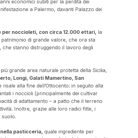
danni economici subiti per la perdita dei
 manifestazione a Palermo, davanti Palazzo dei
ne per noccioleti, con circa 12.000 ettari,
la
 patrimonio di grande valore, che ora sta
, che stanno distruggendo il lavoro degli
 più grande area naturale protetta della Sicilia,
berto, Longi, Galati Mamertino, San
risale alla fine dell’Ottocento: in seguito alla
ntati i noccioli (principalmente dei cultivar
pacità di adattamento – a patto che il terreno
tà. Inoltre, grazie alle loro radici fitte, i
l suolo.
 nella pasticceria,
quale ingrediente per