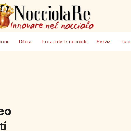
zione
Difesa
Prezzi delle nocciole
Servizi
Turi
leo
ti