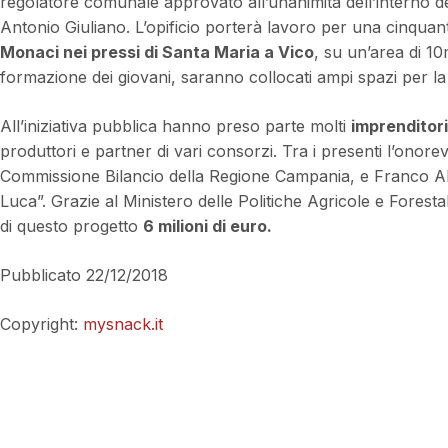
regolatore comunale approvato all’unanimità dell’interno d
Antonio Giuliano. L’opificio porterà lavoro per una cinquan
Monaci nei pressi di Santa Maria a Vico
, su un’area di 10
formazione dei giovani, saranno collocati ampi spazi per la
All’iniziativa pubblica hanno preso parte molti
imprenditori
produttori e partner di vari consorzi. Tra i presenti l’onor
Commissione Bilancio della Regione Campania, e Franco Alfi
Luca”. Grazie al Ministero delle Politiche Agricole e Forestal
di questo progetto
6 milioni di euro.
Pubblicato 22/12/2018
Copyright:
mysnack.it