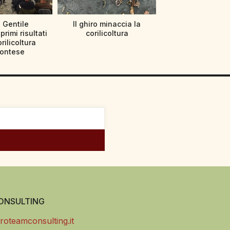
 Gentile
Il ghiro minaccia la
primi risultati
corilicoltura
orilicoltura
ontese
NSULTING
roteamconsulting.it