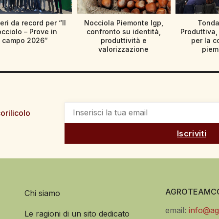
ri da record per “Il
Nocciola Piemonte Igp,
Tonda
cciolo – Prove in
confronto su identità,
Produttiva, 
campo 2026″
produttività e
per la c
valorizzazione
piem
orilicolo
Iscriviti
AGROTEAMCO
Chi siamo
email:
info@ag
Le ragioni di un sito dedicato