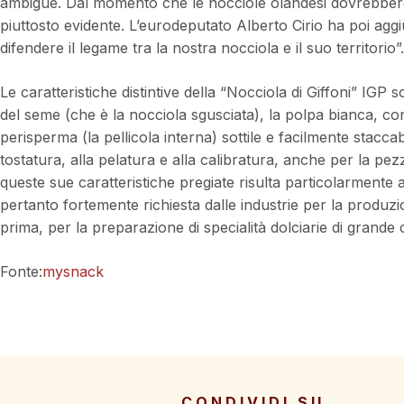
ambigue. Dal momento che le nocciole olandesi dovrebbero c
piuttosto evidente. L’eurodeputato Alberto Cirio ha poi ag
difendere il legame tra la nostra nocciola e il suo territorio”.
Le caratteristiche distintive della “Nocciola di Giffoni” IG
del seme (che è la nocciola sgusciata), la polpa bianca, co
perisperma (la pellicola interna) sottile e facilmente staccab
tostatura, alla pelatura e alla calibratura, anche per la p
queste sue caratteristiche pregiate risulta particolarmente 
pertanto fortemente richiesta dalle industrie per la produz
prima, per la preparazione di specialità dolciarie di grand
Fonte:
mysnack
CONDIVIDI SU