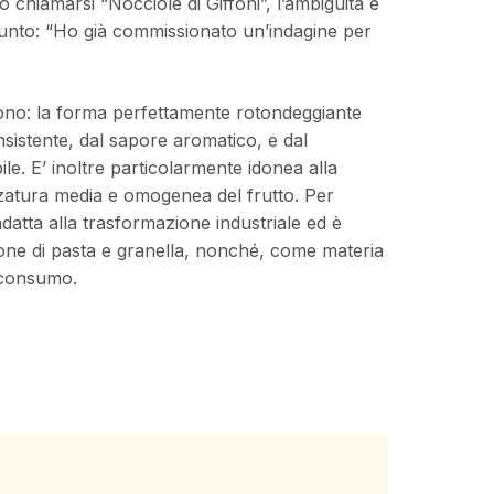
hiamarsi “Nocciole di Giffoni”, l’ambiguità è
giunto: “Ho già commissionato un’indagine per
P sono: la forma perfettamente rotondeggiante
nsistente, dal sapore aromatico, e dal
ile. E’ inoltre particolarmente idonea alla
ezzatura media e omogenea del frutto. Per
adatta alla trasformazione industriale ed è
ione di pasta e granella, nonché, come materia
e consumo.