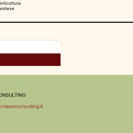
orilicoltura
ontese
NSULTING
roteamconsulting.it