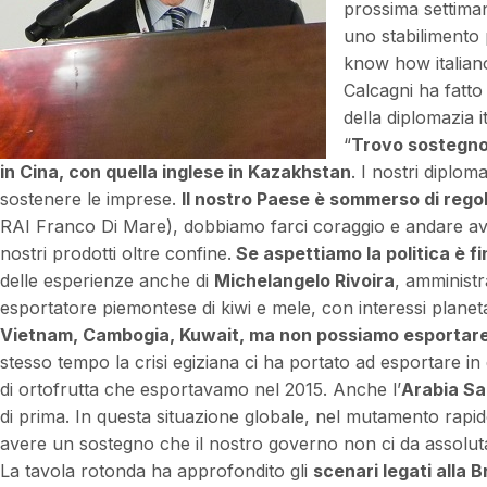
prossima settiman
uno stabilimento
know how italiano
Calcagni ha fatto
della diplomazia 
“
Trovo sostegno
in Cina, con quella inglese in Kazakhstan
. I nostri diplo
sostenere le imprese.
Il nostro Paese è sommerso di rego
RAI Franco Di Mare), dobbiamo farci coraggio e andare ava
nostri prodotti oltre confine.
Se aspettiamo la politica è fi
delle esperienze anche di
Michelangelo Rivoira
, amministr
esportatore piemontese di kiwi e mele, con interessi planeta
Vietnam, Cambogia, Kuwait, ma non possiamo esportare i
stesso tempo la crisi egiziana ci ha portato ad esportare in 
di ortofrutta che esportavamo nel 2015. Anche l’
Arabia Sa
di prima. In questa situazione globale, nel mutamento rapi
avere un sostegno che il nostro governo non ci da assolut
La tavola rotonda ha approfondito gli
scenari legati alla B