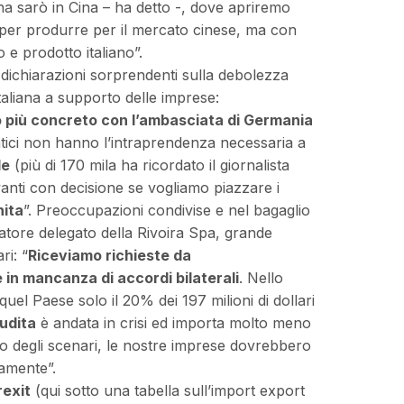
a sarò in Cina – ha detto -, dove apriremo
 per produrre per il mercato cinese, ma con
 e prodotto italiano”.
 dichiarazioni sorprendenti sulla debolezza
italiana a supporto delle imprese:
 più concreto con l’ambasciata di Germania
matici non hanno l’intraprendenza necessaria a
le
(più di 170 mila ha ricordato il giornalista
nti con decisione se vogliamo piazzare i
nita
”. Preoccupazioni condivise e nel bagaglio
atore delegato della Rivoira Spa, grande
ri: “
Riceviamo richieste da
n mancanza di accordi bilaterali
. Nello
quel Paese solo il 20% dei 197 milioni di dollari
udita
è andata in crisi ed importa molto meno
do degli scenari, le nostre imprese dovrebbero
amente”.
rexit
(qui sotto una tabella sull’import export