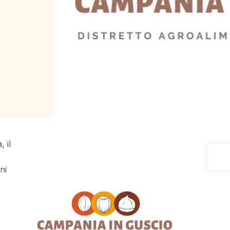
 il
ni