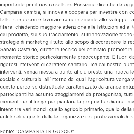
importante per il nostro settore. Possiamo dire che da oggi
Campania cambia, si innova e coopera per investire con co
fatto, ora occorre lavorare concretamente allo sviluppo raffo
filiera, chiedendo maggiore attenzione alle Istituzioni ed al
del prodotto, sul suo tracciamento, sull’innovazione tecnol
strategie di marketing il tutto allo scopo di accrescere la re
Sabato Castaldo, direttore tecnico del comitato promotore
momento storico particolarmente preoccupante. E fuori dis
rigorosi interventi di carattere sanitario, ma dal nostro pun
interventi, venga messa a punto al più presto una nuova le
sociale e culturale, all’interno dei quali l’agricoltura veng
questo percorso distrettuale caratterizzato da grande ent
partecipanti ha assunto atteggiamenti da protagonista, tutti
momento ed il luogo per piantare la propria bandierina, ma 
intenti tra vari mondi: quello agricolo primario, quello della
enti locali e quello delle le organizzazioni professionali di c
Fonte: “CAMPANIA IN GUSCIO”