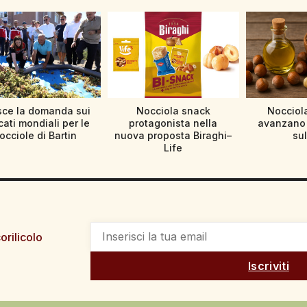
sce la domanda sui
Nocciola snack
Nocciola
ati mondiali per le
protagonista nella
avanzano l
occiole di Bartin
nuova proposta Biraghi–
sul
Life
orilicolo
Iscriviti