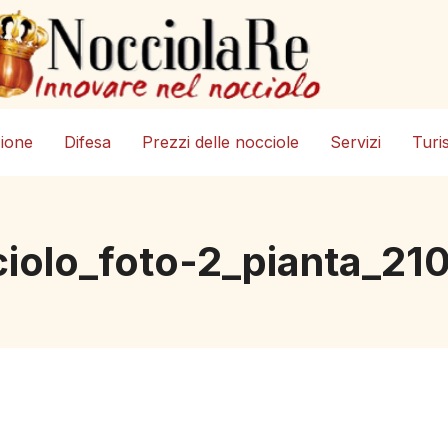
zione
Difesa
Prezzi delle nocciole
Servizi
Turi
cciolo_foto-2_pianta_2