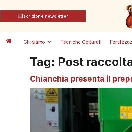
Iscrizione newsletter
Chi siamo
Tecniche Colturali
Fertilizza
Tag:
Post raccolt
Chianchia presenta il prepu