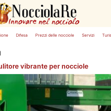
zione
Difesa
Prezzi delle nocciole
Servizi
Turi
a
litore vibrante per nocciole