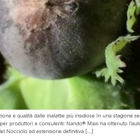
ne e qualità dalle malattie più insidiose In una stagione se
o per produttori e consulenti: Nando® Maxi ha ottenuto l’au
del Nocciolo ed estensione definitiva […]