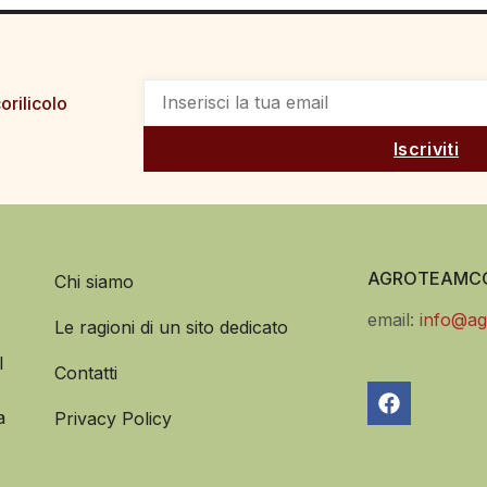
orilicolo
Iscriviti
AGROTEAMCO
Chi siamo
email:
info@ag
Le ragioni di un sito dedicato
l
Contatti
a
Privacy Policy