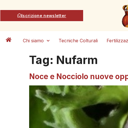
Iscrizione newsletter
Chi siamo
Tecniche Colturali
Fertilizza
Tag:
Nufarm
Noce e Nocciolo nuove opp