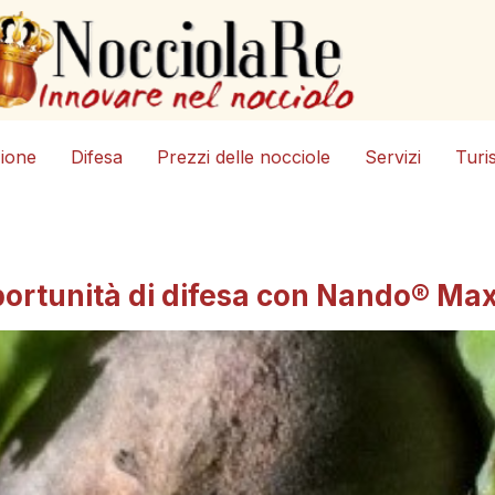
zione
Difesa
Prezzi delle nocciole
Servizi
Turi
ortunità di difesa con Nando® Max