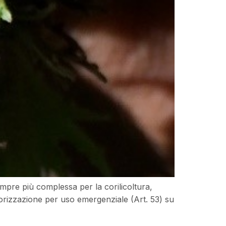
mpre più complessa per la corilicoltura,
torizzazione per uso emergenziale (Art. 53) su