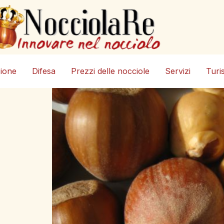
zione
Difesa
Prezzi delle nocciole
Servizi
Turi