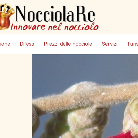
zione
Difesa
Prezzi delle nocciole
Servizi
Turi