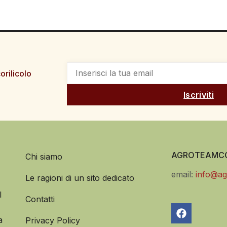
orilicolo
Iscriviti
AGROTEAMCO
Chi siamo
email:
info@ag
Le ragioni di un sito dedicato
l
Contatti
a
Privacy Policy