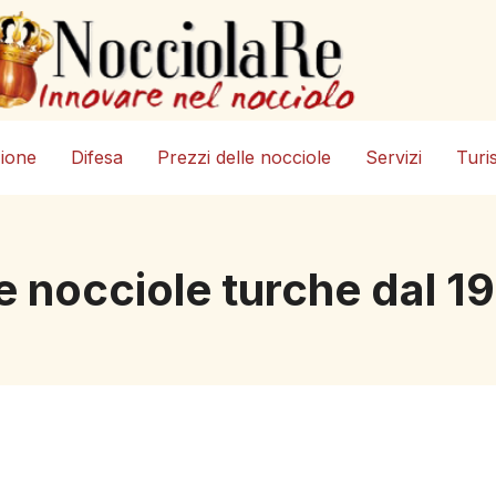
zione
Difesa
Prezzi delle nocciole
Servizi
Turi
le nocciole turche dal 