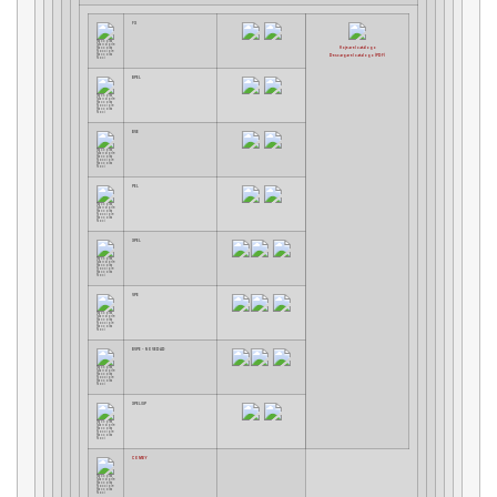
FX
Hojear el catálogo
Descargar el catalogo (PDF)
BPEL
BVE
PEL
XPEL
VPE
BVPE
–
NOVEDAD
XPEL/SP
COMBY