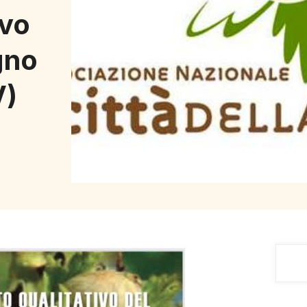
ivo
gno
V)