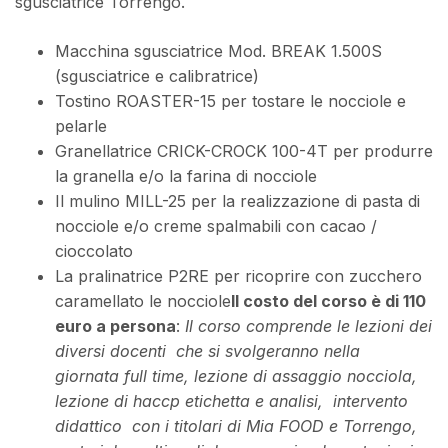
sgusciatrice Torrengo.
Macchina sgusciatrice Mod. BREAK 1.500S
(sgusciatrice e calibratrice)
Tostino ROASTER-15 per tostare le nocciole e
pelarle
Granellatrice CRICK-CROCK 100-4T per produrre
la granella e/o la farina di nocciole
Il mulino MILL-25 per la realizzazione di pasta di
nocciole e/o creme spalmabili con cacao /
cioccolato
La pralinatrice P2RE per ricoprire con zucchero
caramellato le nocciole
Il costo del corso è di 110
euro a persona
:
Il corso comprende le lezioni dei
diversi docenti che si svolgeranno nella
giornata full time,
lezione di assaggio nocciola,
lezione di haccp etichetta e analisi, intervento
didattico con i titolari di Mia FOOD e Torrengo,